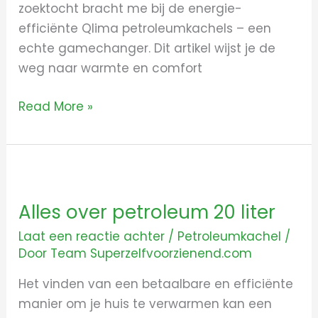
zoektocht bracht me bij de energie-
efficiënte Qlima petroleumkachels – een
echte gamechanger. Dit artikel wijst je de
weg naar warmte en comfort
Read More »
Alles
over
Alles over petroleum 20 liter
petroleum
20
Laat een reactie achter
/
Petroleumkachel
/
liter
Door
Team Superzelfvoorzienend.com
Het vinden van een betaalbare en efficiënte
manier om je huis te verwarmen kan een