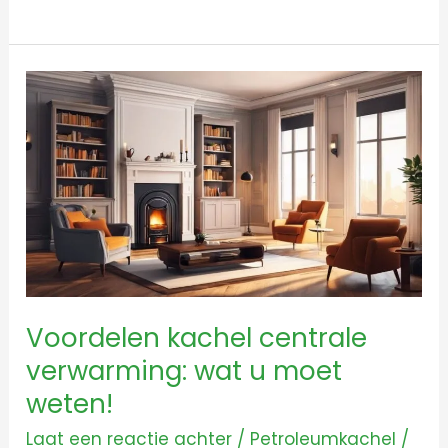
Voordelen
kachel
centrale
verwarming:
wat
u
moet
weten!
Voordelen kachel centrale
verwarming: wat u moet
weten!
Laat een reactie achter
/
Petroleumkachel
/