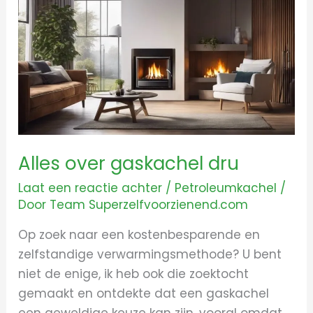
over
gaskachel
dru
Alles over gaskachel dru
Laat een reactie achter
/
Petroleumkachel
/
Door
Team Superzelfvoorzienend.com
Op zoek naar een kostenbesparende en
zelfstandige verwarmingsmethode? U bent
niet de enige, ik heb ook die zoektocht
gemaakt en ontdekte dat een gaskachel
een geweldige keuze kan zijn, vooral omdat