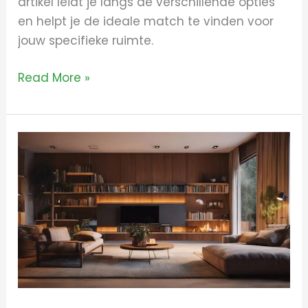
artikel leidt je langs de verschillende opties
en helpt je de ideale match te vinden voor
jouw specifieke ruimte.
Read More »
Alles
wat
u
moet
weten
over
de
evoenergy
petroleumkachel