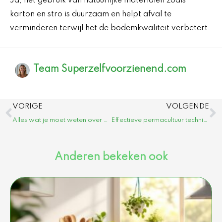
Ja, het gebruik van natuurlijke materialen zoals
karton en stro is duurzaam en helpt afval te
verminderen terwijl het de bodemkwaliteit verbetert.
Team Superzelfvoorzienend.com
Vorige
V
VORIGE
VOLGENDE
Alles wat je moet weten over Permacultuurcentrum Haarlem
Effectieve permacultuur technieken voor een duurzame tuin
Anderen bekeken ook