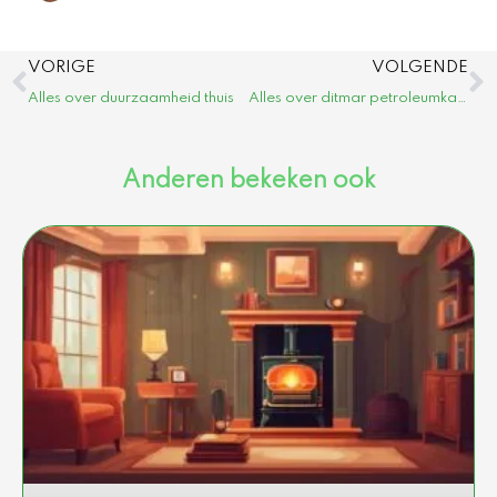
Vorige
V
VORIGE
VOLGENDE
Alles over duurzaamheid thuis
Alles over ditmar petroleumkachel
Anderen bekeken ook