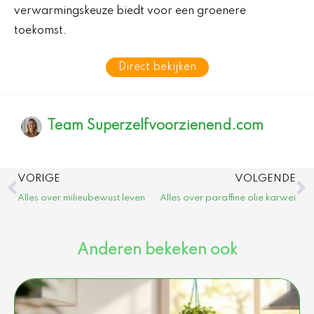
verwarmingskeuze biedt voor een groenere
toekomst.
Direct bekijken
Team Superzelfvoorzienend.com
Vorige
V
VORIGE
VOLGENDE
Alles over milieubewust leven
Alles over paraffine olie karwei
Anderen bekeken ook