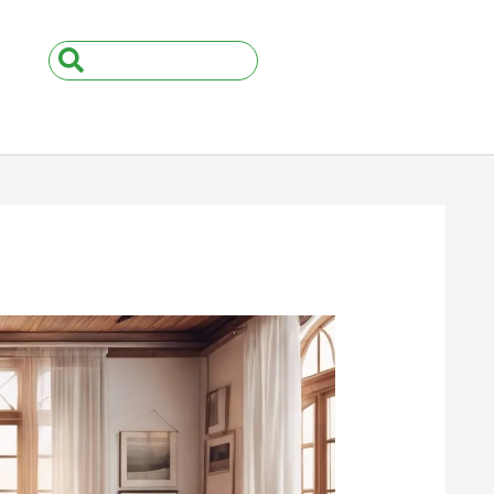
Search
...