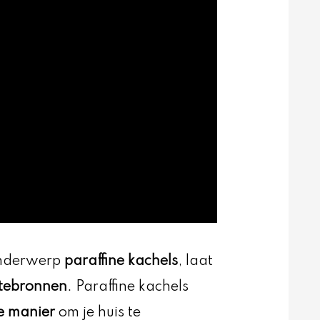
onderwerp
paraffine kachels
, laat
mtebronnen
. Paraffine kachels
e manier
om je huis te