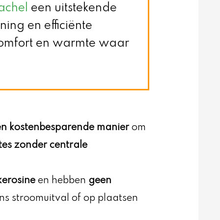
achel
een uitstekende
ing en efficiënte
 comfort en warmte waar
 en kostenbesparende manier
om
tes zonder centrale
kerosine
en hebben
geen
ens stroomuitval of op plaatsen