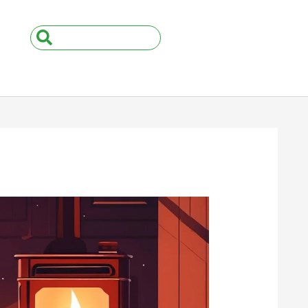
Search
...