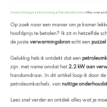
Home
»
Energie
»
Verwarming
»
Petroleumkachel
»
Alles over pro
Op zoek naar een manier om je kamer lek
hoofdprijs te betalen? Ik zit in hetzelfde s
de juiste
verwarmingsbron
echt een
puzzel
Gelukkig heb ik ontdekt dat een
petroleumk
zijn, met name omdat het
2.2 kW aan verw
handomdraai. In dit artikel loop ik door de
petroleumkachels, van
nuttige onderhoudst
Lees snel verder en ontdek alles wat je mo