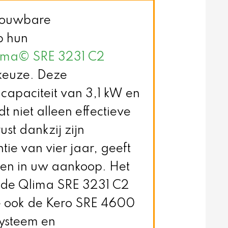
trouwbare
p hun
ima© SRE 3231 C2
keuze. Deze
 capaciteit van 3,1 kW en
niet alleen effectieve
t dankzij zijn
tie van vier jaar, geeft
wen in uw aankoop. Het
 de Qlima SRE 3231 C2
die ook de Kero SRE 4600
systeem en