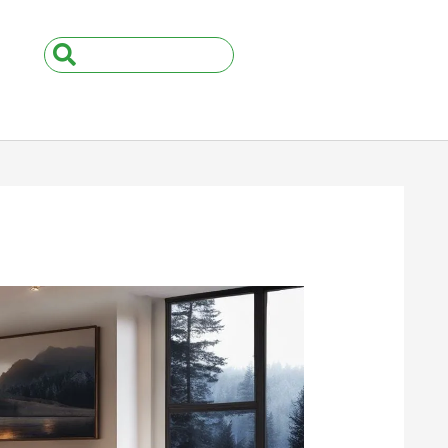
Search
...