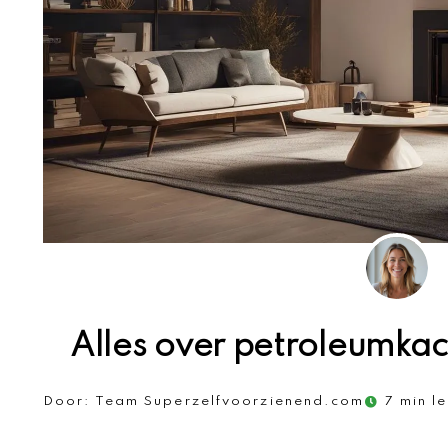
Alles over petroleumkac
Door:
Team Superzelfvoorzienend.com
7 min le