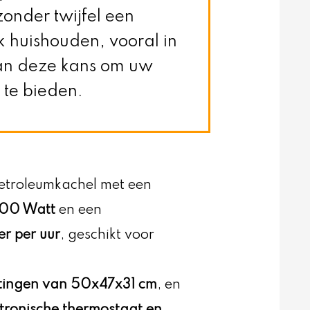
onder twijfel een
k huishouden, vooral in
van deze kans om uw
 te bieden.
etroleumkachel met een
600 Watt
en een
er per uur
, geschikt voor
tingen van 50x47x31 cm
, en
ktronische thermostaat en