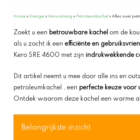
Home
»
Energie
»
Verwarming
»
Petroleumkachel
»
Alles over pe
Zoekt u een
betrouwbare kachel
om de kou
als u zocht ik een
efficiënte en gebruiksvrie
Kero SRE 4600 met zijn
indrukwekkende c
Dit artikel neemt u mee door alle ins en o
petroleumkachel , een
perfecte keuze voo
Ontdek waarom deze kachel een warme aa
Belangrijkste inzicht