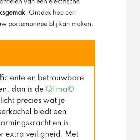
oordelen van een elektrische
uiksgemak
. Ontdek hoe een
ouw portemonnee blij kan maken.
fficiënte en betrouwbare
n, dan is de
Qlima©
icht precies wat je
serkachel biedt een
rmingskracht en is
 extra veiligheid. Met