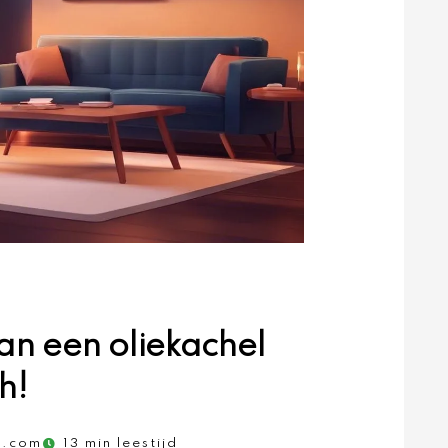
n een oliekachel
h!
d.com
13 min leestijd