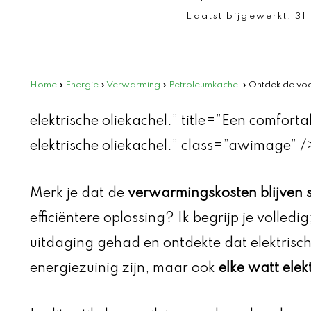
Laatst bijgewerkt:
31
Home
»
Energie
»
Verwarming
»
Petroleumkachel
»
Ontdek de voor
elektrische oliekachel.” title=”Een comfo
elektrische oliekachel.” class=”awimage” /
Merk je dat de
verwarmingskosten blijven s
efficiëntere oplossing? Ik begrijp je volledi
uitdaging gehad en ontdekte dat elektrische
energiezuinig zijn, maar ook
elke watt elek