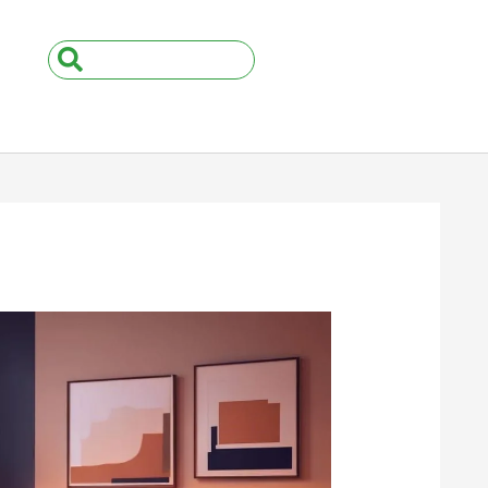
Search
...