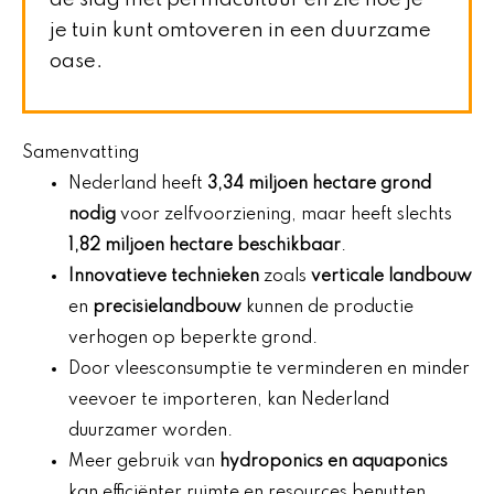
de slag met permacultuur en zie hoe je
je tuin kunt omtoveren in een duurzame
oase.
Samenvatting
Nederland heeft
3,34 miljoen hectare grond
nodig
voor zelfvoorziening, maar heeft slechts
1,82 miljoen hectare beschikbaar
.
Innovatieve technieken
zoals
verticale landbouw
en
precisielandbouw
kunnen de productie
verhogen op beperkte grond.
Door vleesconsumptie te verminderen en minder
veevoer te importeren, kan Nederland
duurzamer worden.
Meer gebruik van
hydroponics en aquaponics
kan efficiënter ruimte en resources benutten.