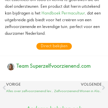
doel ondersteunen. Een product dat hierin uitstekend
kan bijdragen is het
Handboek Permacultuur
, dat een
uitgebreide gids biedt voor het creëren van een
zelfvoorzienende en levendige tuin, perfect voor een
duurzamer Nederland.
Direct bekijken
Team Superzelfvoorzienend.com
Vorige
V
VORIGE
VOLGENDE
Alles over zelfvoorzienend leven in portugal
Zelfvoorzienend Wonen in Alaska: Beleef de Wildernis!